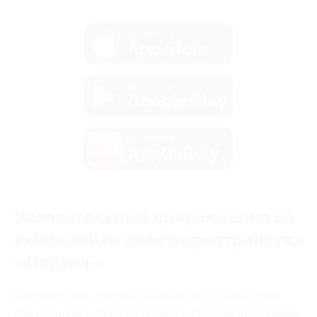
загрузить в
App Store
загрузить в
Google Play
загрузить в
AppGallery
Увлекательные приключения со
скидками от квест-пространства
«Портал»
Популярность квест-комнат по России набирает
популярность. Тенденция сохраняется долгое время