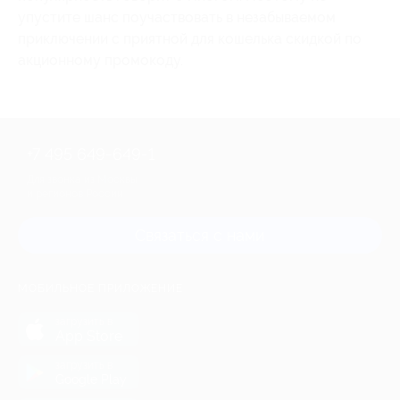
упустите шанс поучаствовать в незабываемом
приключении с приятной для кошелька скидкой по
акционному промокоду.
+7 495 649-649-1
Для звонка из Москвы
и регионов России
Связаться с нами
МОБИЛЬНОЕ ПРИЛОЖЕНИЕ
загрузить в
App Store
загрузить в
Google Play