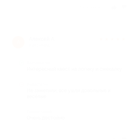
Отзыв полезен?
Алексей А
★
★
★
★
★
А
9 лет назад
Достоинства
Интересный квест на логику и смекалку
Недостатки
Не заметили, все ушли довольные и
весёлые
Комментарий
Очень достойно