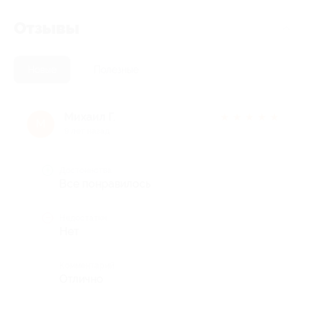
Отзывы
Новые
Полезные
Михаил Г.
★
★
★
★
★
М
9 лет назад
Достоинства
Все понравилось
Недостатки
Нет
Комментарий
Отлично