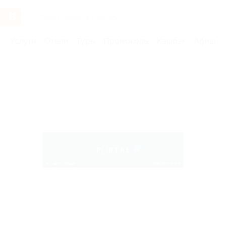
Услуги
Отели
Туры
Промокоды
Кэшбэк
Афиша 
Бренды
Квест-пространство Портал