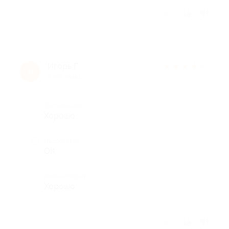
Отзыв полезен?
Игорь Г.
★
★
★
★
★
И
9 лет назад
Достоинства
Хорошо
Недостатки
ОК
Комментарий
Хорошо
Отзыв полезен?