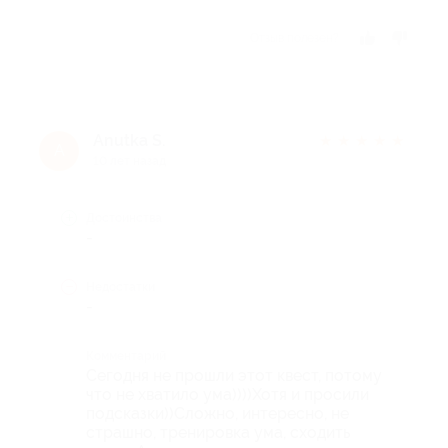
Отзыв полезен?
Anutka S.
★
★
★
★
★
A
10 лет назад
Достоинства
-
Недостатки
-
Комментарий
Сегодня не прошли этот квест, потому
что не хватило ума))))Хотя и просили
подсказки))Сложно, интересно, не
страшно, тренировка ума, сходить