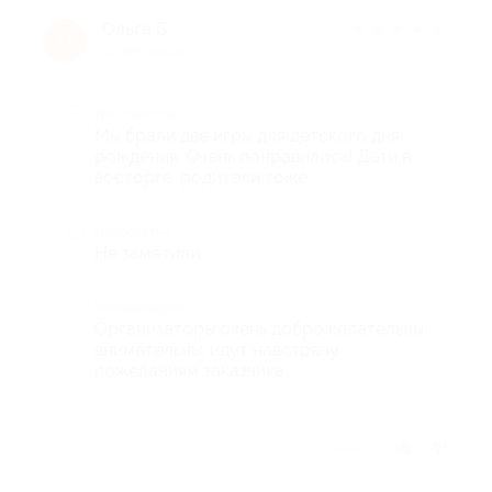
Ольга Б.
★
★
★
★
★
О
10 лет назад
Достоинства
Мы брали две игры для детского дня
рождения. Очень понравилось! Дети в
восторге, родители тоже.
Недостатки
Не заметили.
Комментарий
Организаторы очень доброжелательны,
внимательны, идут навстречу
пожеланиям заказчика.
Отзыв полезен?