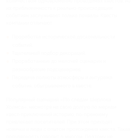
количеством одновременно проводимых квестов, но
их приближенность к реально происходящим
событиям заслуживает только похвалы. Квесты
компании отличают:
Проработка исторической доскональности
событий;
Тщательный подбор декораций;
Проработанные до мелочей сценарии и
разнообразие подсценариев;
Передача полноты атмосферы и антуража
события, обыгрываемого в квесте.
Популярный сценарий «По следам Шерлока
Холмса», несмотря на свою долгую по меркам
квест-приключений историю, по-прежнему
привлекает посетителей. При этом приходят
новички и люди с опытом прохождения квеста. Такая
популярность говорит о многом. Поэтому не