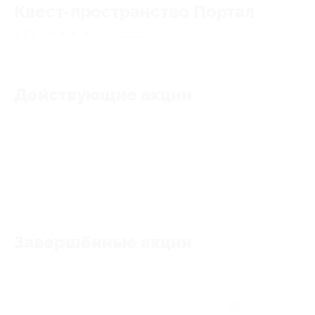
Квест-пространство Портал
4.93
★
★
★
★
★
43
отзывa
Действующие акции
Акции отсутствуют
Завершённые акции