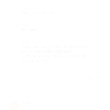
Достоинства
Очень интересный квест
Недостатки
Не было
Комментарий
Хорошо продуманные задачи. Очень
милая и вежливая девушка-
администратор. Выбраться смогли, но с
доп.временем.
Отзыв полезен?
Нина С.
★
★
★
★
★
Н
10 лет назад