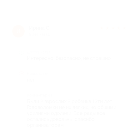
Ирина С.
★
★
★
★
★
И
9 лет назад
Достоинства
Интересно, безопасно, не страшно
Недостатки
нет
Комментарий
Были 2 взрослых,2 ребенка 13ти лет.
Головоломки не их легких, но общими
усилиями одолели. Все рады все
остались довольны, спасибо
организаторам