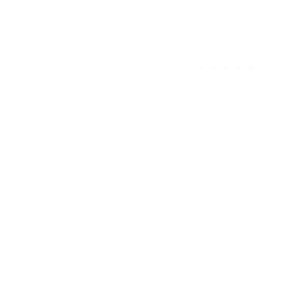
★
★
★
★
★
отзыв полезен для вас?