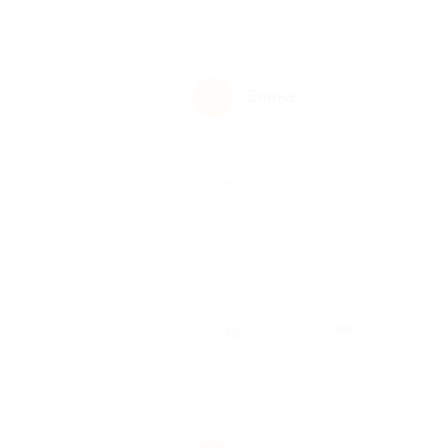
Элина
Э
5 лет назад
Достоинства
-
Недостатки
-
Был ли 