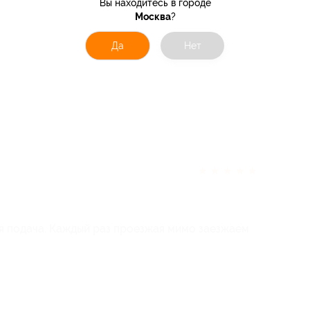
Вы находитесь в городе
Москва
?
Да
Нет
★
★
★
★
★
ая подача. Каждый раз проезжая мимо заезжаем