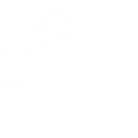
напитки за полцены и подарок в
сторане Prosushi
зная
Куплено 1 030
100 руб.