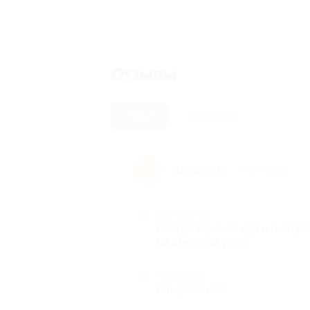
Отзывы
Новые
Полезные
Наталья С.
Н
5 лет назад
Достоинства
Всегда вкусная еда и быстр
на обед или ужин.
Недостатки
Минусов нет.