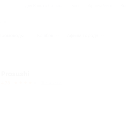
Для Вашего бизнеса
Блог
Франчайзинг
Воп
Промокоды
Кэшбэк
Афиша города
Prosushi
4.78
★
★
★
★
★
193
отзывa