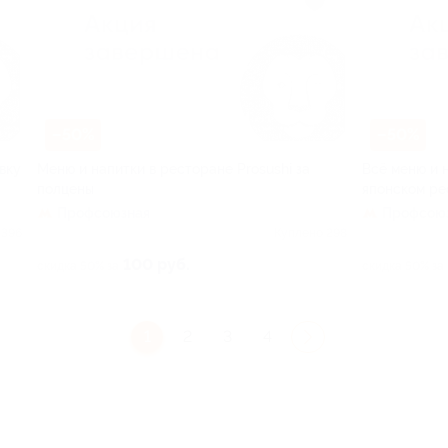
–50%
–50%
вку
Меню и напитки в ресторане Prosushi за
Всё меню и 
полцены
японском ре
Профсоюзная
Профсою
 396
Куплено 298
100 руб.
скидка 50% за
скидка 50% за
1
2
3
4