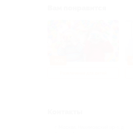
Вам понравится
-50%
-
р и педикюр
Развлечения для детей
Контакты
г. Москва, Нахимовский пр-т, д.