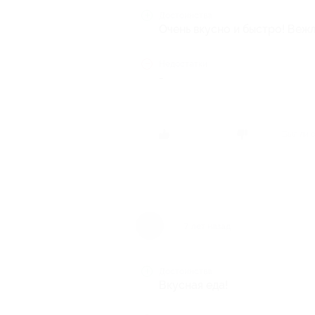
Достоинства
Очень вкусно и быстро! Веж
Недостатки
-
Был ли 
7 лет назад
Достоинства
Вкусная еда!