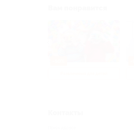
Вам понравится
-50%
-
р и педикюр
Развлечения для детей
Контакты
Поиск адреса