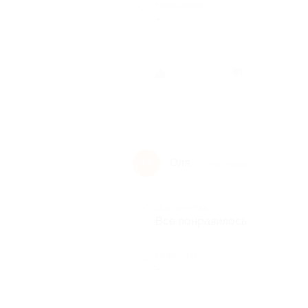
Недостатки
-
Был ли 
Оля
О
7 лет назад
Достоинства
Все понравилось
Недостатки
-