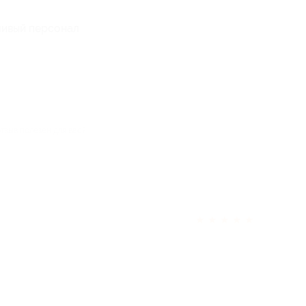
ливый персонал
отзыв полезен для вас?
★
★
★
★
★