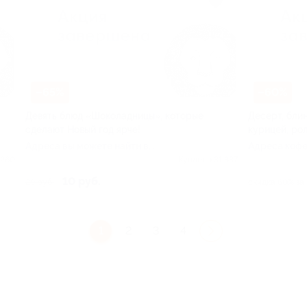
–65%
–60%
Девять блюд «Шоколадницы», которые
Десерт, блин
сделают Новый год ярче!
курицей, ро
Адреса вы можете найти в
Адреса кофе
условиях
в условиях 
 260
Куплено 31 837
10 руб.
29 руб.
скидка 60% за
1
2
3
4