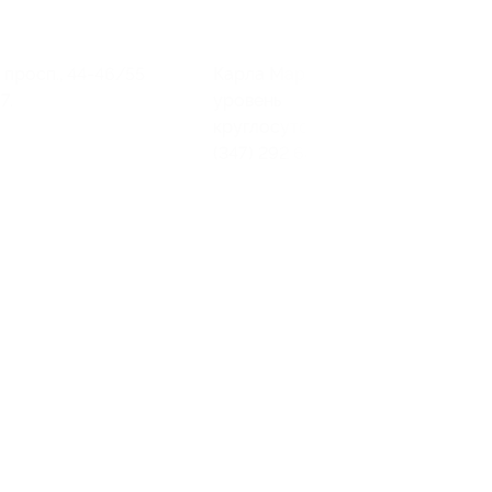
просп., 44-46/55
Карла Маркса, 23, ЦУМ, 1
7.
уровень
круглосуточно и ежедневно
(347) 292 68 68