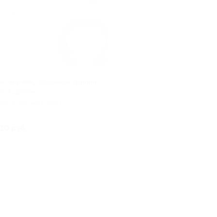
ы, чизкейк, пирожное, панини с
лл и другое
ен вы можете найти
на странице акции
Куплено 12 161
10 руб.