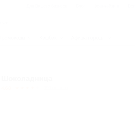
Для Вашего бизнеса
Блог
Франчайзинг
Воп
Промокоды
Кэшбэк
Афиша города
Шоколадница
4.68
★
★
★
★
★
199
отзывов