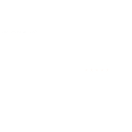
отзыв полезен для вас?
★
★
★
★
★