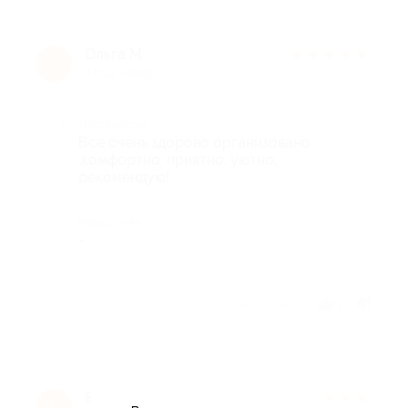
Ольга М.
★
★
★
★
★
О
4 года назад
Достоинства
Все очень здорово организовано
,комфортно, приятно, уютно,
рекомендую!
Недостатки
-
Отзыв полезен?
1
Екатерина Ш.
★
★
★
★
★
Е