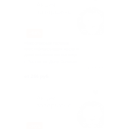
–68%
Микротоковая терапия,
пластифицирующая маска и
девятиэтапная чистка лица
г. Ростов-на-Дону, Большая
садовая ул, д. 32/36
Куплено 36
от 256 руб.
–70%