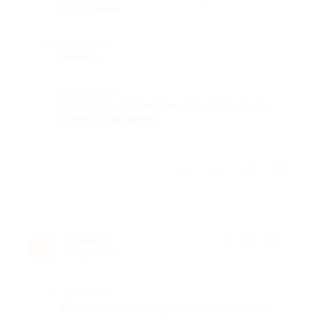
отношение,
Недостатки
Ничего
Комментарий
Обязательно приедем ещё. Спасибо за
прекрасный вечер
Отзыв полезен?
1
Ахмед Б.
★
★
★
★
★
А
4 года назад
Достоинства
Моей жене и её подругам понравились