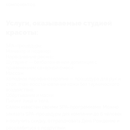
компонентов.
Услуги, оказываемые студией
красоты:
SPA-процедуры;
Маникюр и педикюр;
Наращивание ресниц;
Шугаринг — безболезненная депиляция с
применением сахарной смеси;
Массаж;
Холодная парафинотерапия — процедура для рук и
стоп, max-восстановление кожи без термического
воздействия;
Обёртывания и маски;
Пилинг лица и тела.
Салон известен своими SPA-программами. Можно
заказать SPA-процедуры для компании до 6 человек
и получить скидку, отпраздновать День Рождение и
расслабиться с подругами.