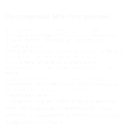
Популярные SPA-программы:
«Лёгкие ножки» — включает: солевой скраб,
распаривание с морской солью, лёгкий массаж для
лодыжек и стоп, обёртывание и последующее
увлажнение стоп;
Пятидневный курс по улучшению фигуры — включает:
распарка в кедровых бочках, обёртывание
(шоколадное, бандажное, водорослевое, с
вулканической глиной, медовое) и массаж различных
видов;
«Секрет Клеопатры» — включает: прогревание в
кедровой бочке, солевой скраб, молочно-медовое
обёртывание, для лица – маска и массаж
нефритовым камнем.
«Скульптор» угощает клиентов бесплатным кофе,
чаем и прохладительными напитками. Для родных
можно купить подарочный сертификат, а участвуя в
акциях сэкономить бюджет.