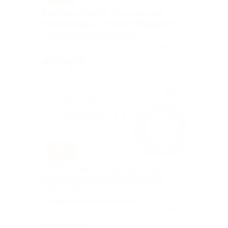
Spa-процедуры для тела, рук и ног,
миостимуляция «Активное похудение»
г. Ростов-на-Дону, Большая
садовая ул, д. 32/36
Куплено 9
от 150 руб.
–70%
До 3 сеансов шугаринга сахарной
пастой Cannaan в салоне красоты
«Скульптор»
г. Ростов-на-Дону, Большая
садовая ул, д. 32/36
Куплено 54
от 480 руб.