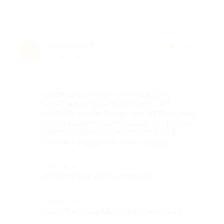
Анастасия Б.
★
★
★
★
★
А
4 года назад
Достоинства
удобное расположение, все было
качественно, вежливый персонал,
достаточно быстро,результат был сразу
виден ,коэжа стала светлее, сотрудник
интересовался не испытывала ли я
болевых ощущений от процедуры.
Недостатки
недостатков не обнаружила
Комментарий
все очень понравилось, вернусь еще