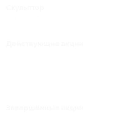
Скульптор
4.94
★
★
★
★
★
235
отзывов
Действующие акции
Акции отсутствуют
Завершённые акции