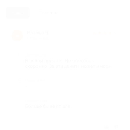
Новые
Полезные
Наташа Ч.
★
★
★
★
★
Н
4 года назад
Достоинства
В целом приятно. Но оооочень
скоромно. За эти деньги, может и норм.
Недостатки
-
Комментарий
Больше бы не пошла.
Отзыв полезен?