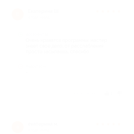
Екатерина Ш.
★
★
★
★
★
Е
4 года назад
Достоинства
Очень нравятся программы, мастер
знает своё дело, от расслабления
просто засыпаешь, спасибо
Недостатки
-
Отзыв полезен?
1
екатерина м.
★
★
★
★
★
е
4 года назад