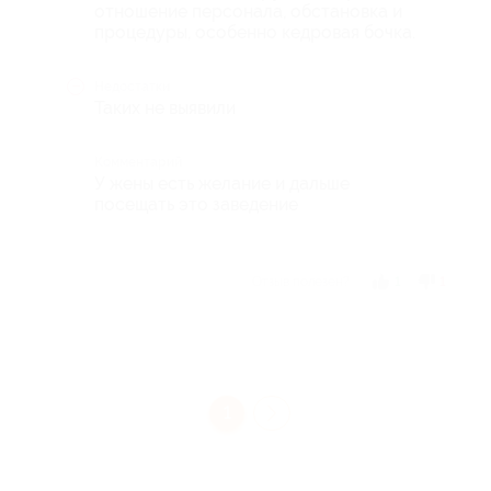
отношение персонала, обстановка и
процедуры, особенно кедровая бочка.
Недостатки
Таких не выявили
Комментарий
У жены есть желание и дальше
посещать это заведение
Отзыв полезен?
1
1
1