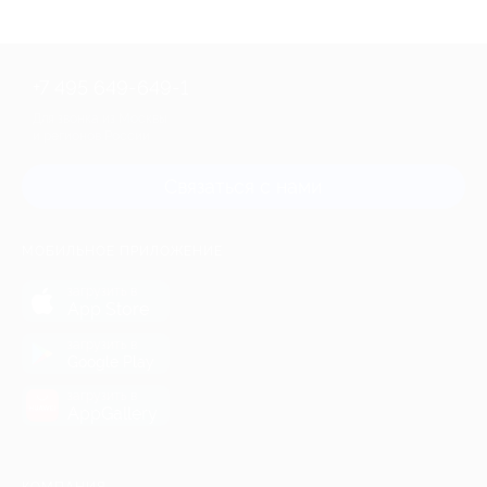
+7 495 649-649-1
Для звонка из Москвы
и регионов России
Связаться с нами
МОБИЛЬНОЕ ПРИЛОЖЕНИЕ
загрузить в
App Store
загрузить в
Google Play
загрузить в
AppGallery