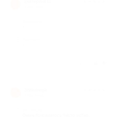
Екатерина Ш.
★
★
★
★
★
Е
4 года назад
Достоинства
-
Недостатки
-
Отзыв полезен?
Эллионора
★
★
★
★
★
Э
4 года назад
Достоинства
Очень понравилось. Чисто уютно,