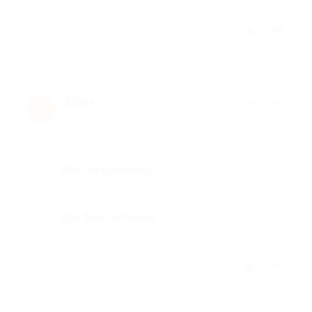
Отзыв полезен?
1
Юлия
★
★
★
★
★
Ю
4 года назад
Достоинства
Все понравилось
Недостатки
Все было отлично
Отзыв полезен?
1