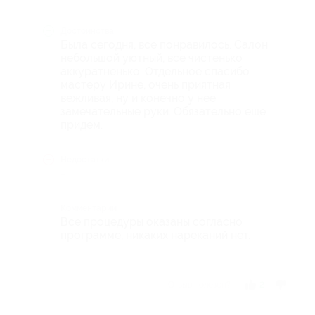
Достоинства
Была сегодня, все понравилось. Салон
небольшой уютный, все чистенько
аккуратненько. Отдельное спасибо
мастеру Ирине, очень приятная
вежливая, ну и конечно у нее
замечательные руки. Обязательно еще
придем.
Недостатки
-
Комментарий
Все процедуры оказаны согласно
программе, никаких нареканий нет.
Отзыв полезен?
2