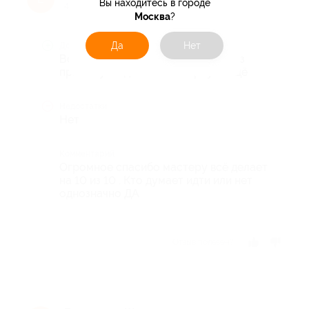
Вы находитесь в городе
4 года назад
Москва
?
Да
Нет
Достоинства
Всё прошло супер, уже второй раз
прихожу и однозначно вернусь ещё
Недостатки
Нет
Комментарий
Огромное спасибо мастеру всё делает
на 10 из 10 . Кто думает идти или нет
однозначно ДА
Отзыв полезен?