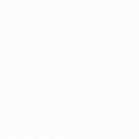
КОМПАНИЯ
ИНФОРМАЦИЯ
ПАРТНЕРАМ
© 2010-2026 BIGLION
Обработка персональных данных
Пользовательское соглашение
Публичная оферта
Гарантия, поддержка
24 часа и возврат средств
Перейти на полную версию сайта