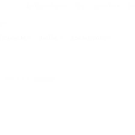
Для Вашего бизнеса
Блог
Франчайзинг
Воп
Промокоды
Кэшбэк
Афиша города
★
★
★
★
★
0
отзывов