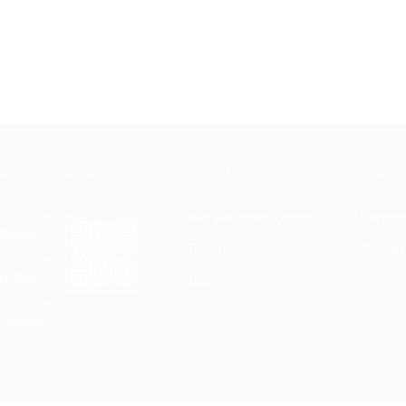
Е ПРИЛОЖЕНИЕ
КОМПАНИЯ
ИНФОР
Как работает Biglion
Вопрос
ть в
Store
Вакансии
Отзывы
ть в
le Play
Блог
ть в
allery
Гарантия, поддержка