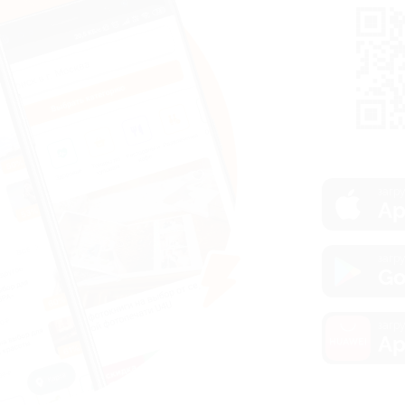
загру
Ap
загру
Go
загру
Ap