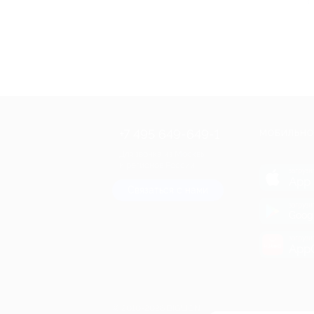
+7 495 649-649-1
МОБИЛЬНО
Для звонка из Москвы
и регионов России
загрузи
App 
Связаться с нами
загрузи
Goog
загрузи
AppG
© 2010-2026 BIGLION