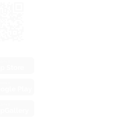
зить в
p Store
зить в
ogle Play
зить в
pGallery