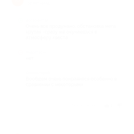
Ю
10 лет назад
Достоинства
Очень все продумано, обстановка мега
крутая -сразу же окунаешься в
атмосферу квеста.
Недостатки
нет
Комментарий
Вообщем очень понравился особенно в
сравнении с некоторыми
Отзыв полезен?
1