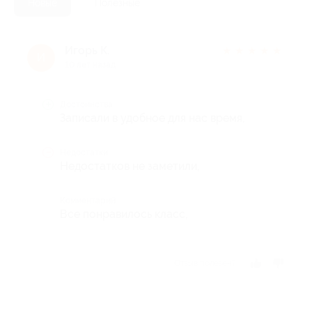
Новые
Полезные
Игорь К.
★
★
★
★
★
И
10 лет назад
Достоинства
Записали в удобное для нас время,
Недостатки
Недостатков не заметили,
Комментарий
Все понравилось класс,
Отзыв полезен?