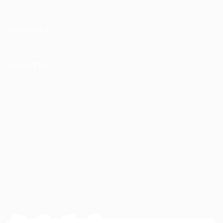
ИНФОРМАЦИЯ
ПАРТНЕРАМ
© 2010-2026 BIGLION
Обработка персональных данных
Пользовательское соглашение
Публичная оферта
Гарантия, поддержка
24 часа и возврат средств
Перейти на полную версию сайта