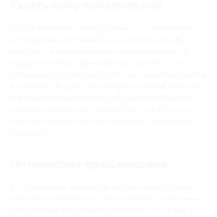
Узнать цену приключений
Еще не знакомы с квест-румами — в «УмзаразуМ»
есть преложения для новичков: сыграть можно
недорого, а цена полученных эмоций и опыта не
поддается счету. Задача команды на игре — за
обозначенное время выбраться из закрытой комнаты.
Атмосфера не даст ни на секунду усомниться в том,
что приключение происходит в действительности.
Антураж декорации и оформление — и вы, как и
мечтали, становитесь героем фильма, попавшим в
передрягу.
Интересное предложение
В «УмзаразуМ» вы найдете квесты на любой вкус:
например, влюбленным стоит обратить внимание на
предложение для двоих из разряда «18+». А еще в