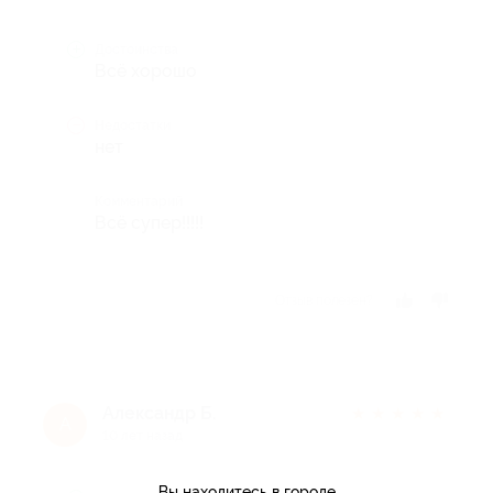
Достоинства
Всё хорошо
Недостатки
нет
Комментарий
Всё супер!!!!!
Отзыв полезен?
Александр Б.
★
★
★
★
★
А
10 лет назад
Вы находитесь в городе