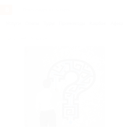
Услуги
Отели
Туры
Промокоды
Кэшбэк
Афиша 
Бренды
УмзаразуМ