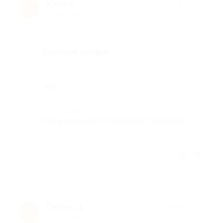
Юлия С.
★
★
★
★
★
Ю
10 лет назад
Достоинства
Хорошие загадки
Недостатки
нет
Комментарий
Отличный квест!!! советуем посетить!!!
Отзыв полезен?
Оксана Д.
★
★
★
★
★
О
10 лет назад