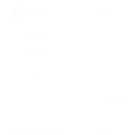
Юрий В.
★
★
★
★
★
Ю
10 лет назад
Достоинства
Отлично!
Недостатки
-
Комментарий
-
Отзыв полезен?
Александра Х.
★
★
★
★
★