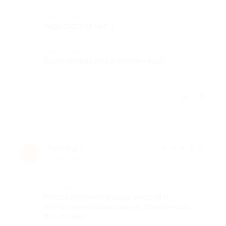
Недостатки
недостатков нет :)
Комментарий
Были первый раз и пойдём ещё!
Отзыв полезен?
Леонид Т.
★
★
★
★
★
Л
10 лет назад
Достоинства
Масса положительных эмоций и
впечатлений.Обязательно придем еще.
Все супер.