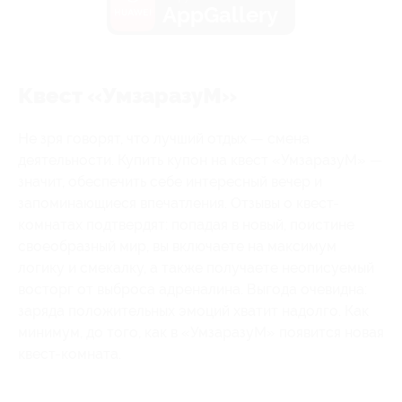
AppGallery
Квест «УмзаразуМ»
Не зря говорят, что лучший отдых — смена
деятельности. Купить купон на квест «УмзаразуМ» —
значит, обеспечить себе интересный вечер и
запоминающиеся впечатления. Отзывы о квест-
комнатах подтвердят: попадая в новый, поистине
своеобразный мир, вы включаете на максимум
логику и смекалку, а также получаете неописуемый
восторг от выброса адреналина. Выгода очевидна:
заряда положительных эмоций хватит надолго. Как
минимум, до того, как в «УмзаразуМ» появится новая
квест-комната.