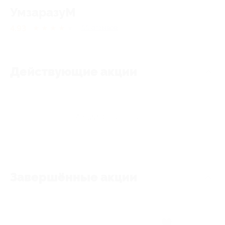
УмзаразуМ
4.93
★
★
★
★
★
55
отзывов
Действующие акции
Акции отсутствуют
Завершённые акции