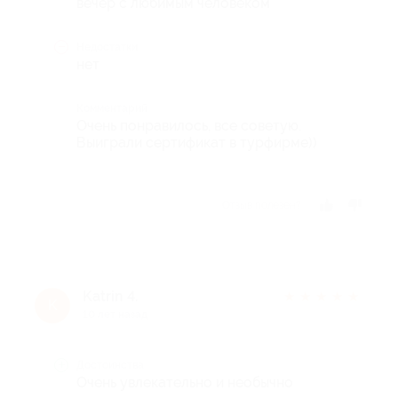
вечер с любимым человеком
Недостатки
нет
Комментарий
Очень понравилось, все советую.
Выиграли сертификат в турфирме))
Отзыв полезен?
Katrin 4.
★
★
★
★
★
K
10 лет назад
Достоинства
Очень увлекательно и необычно