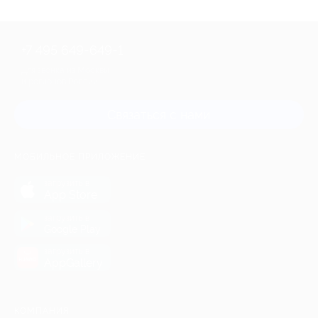
+7 495 649-649-1
Для звонка из Москвы
и регионов России
Связаться с нами
МОБИЛЬНОЕ ПРИЛОЖЕНИЕ
загрузить в
App Store
загрузить в
Google Play
загрузить в
AppGallery
КОМПАНИЯ