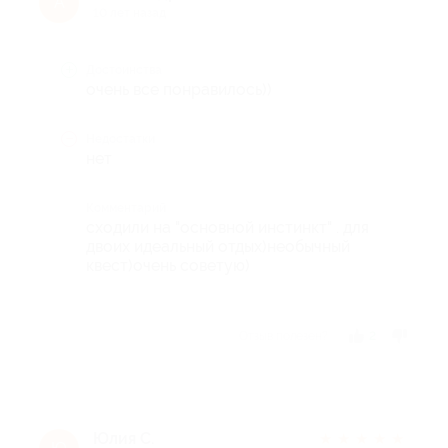
А
10 лет назад
Достоинства
очень все понравилось))
Недостатки
нет
Комментарий
сходили на "основной инстинкт" . для
двоих идеальный отдых)необычный
квест)очень советую)
Отзыв полезен?
2
Юлия С.
★
★
★
★
★