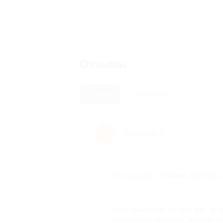
Отзывы
Новые
Полезные
Николай С.
Н
7 лет назад
Достоинства
Лес, воздух, тишина, релакс, 
Недостатки
Они смешные, но все же... В
недобитых гвоздей, Микро-р