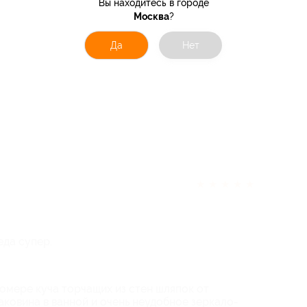
Вы находитесь в городе
Москва
?
Да
Нет
★
★
★
★
★
еда супер.
 номере куча торчащих из стен шляпок от
аковина в ванной и очень неудобное зеркало-