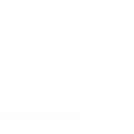
учше только ЛЕС-АРТ в Подмосковье.
отзыв полезен для вас?
★
★
★
★
★
 большая, для отдыха идеально. Есть анимация,
 отдых. Обязательно ещё приедем.