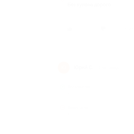
Без купона дорого.
Был ли 
Юрий С.
Ю
7 лет назад
Достоинства
-
Недостатки
-