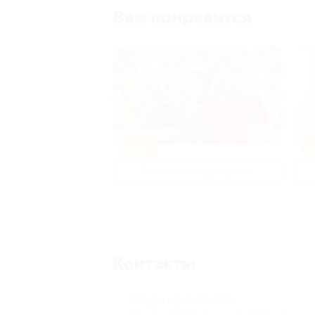
Вам понравится
-50%
-
р и педикюр
Развлечения для детей
Контакты
Владимирская обл.,