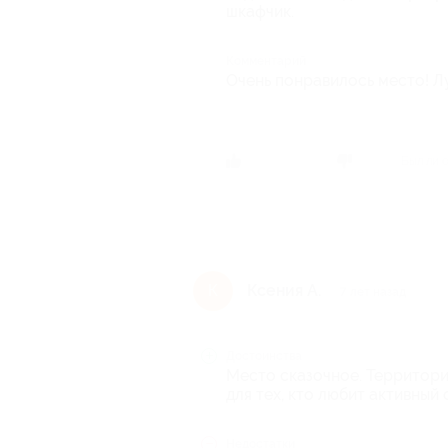
шкафчик.
Комментарий
Очень понравилось место! Л
Был ли 
Ксения А.
К
7 лет назад
Достоинства
Место сказочное. Территория
для тех, кто любит активный
Недостатки