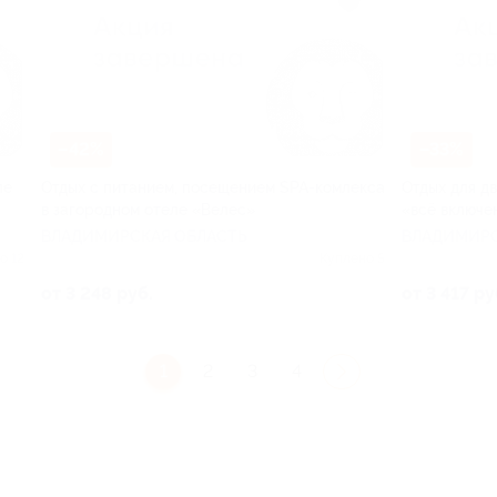
–42%
–33%
ле
Отдых c питанием, посещением SPA-комлекса
Отдых для дв
в загородном отеле «Велес»
«всё включе
ВЛАДИМИРСКАЯ ОБЛАСТЬ
ВЛАДИМИРС
о 12
Куплено 5
от 3 248 руб.
от 3 417 ру
1
2
3
4