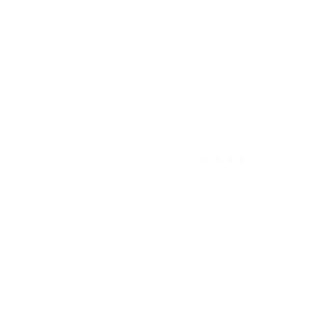
отзыв полезен для вас?
★
★
★
★
★