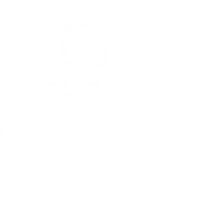
оих с завтраками, по системе
но» в экоотеле «ВеЛес»
КАЯ ОБЛАСТЬ
Куплено 31
б.