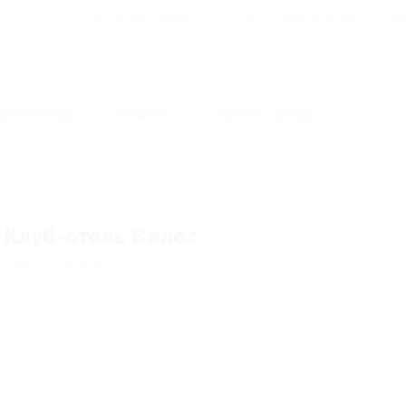
Для Вашего бизнеса
Блог
Франчайзинг
Воп
Промокоды
Кэшбэк
Афиша города
Клуб-отель Велес
4.88
★
★
★
★
★
266
отзывов