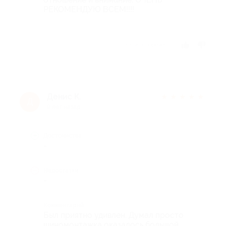
РЕКОМЕНДУЮ ВСЕМ!!!!
Отзыв полезен?
Денис К.
★
★
★
★
★
Д
9 лет назад
Достоинства
-
Недостатки
-
Комментарий
Был приятно удивлен. Думал просто
шиномонтажка оказалось большой