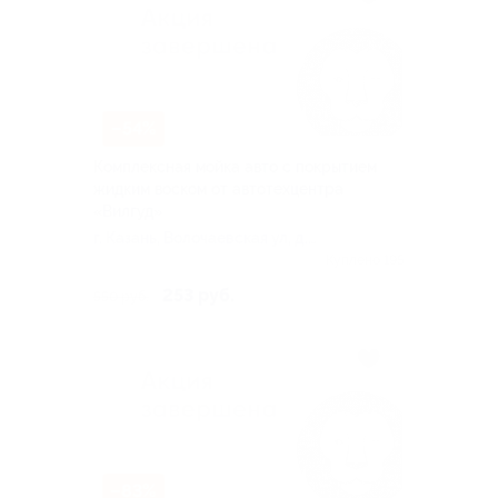
–54%
Комплексная мойка авто с покрытием
жидким воском от автотехцентра
«Вилгуд»
г. Казань, Волочаевская ул, д.
15а
Куплено 195
253 руб.
550 руб.
–83%