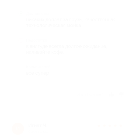
Достоинства
никаких доплат за грузы, качественная
технологическая мойка
Недостатки
в вилгуде всегда долгое ожидание,
наливайте кофе.
Комментарий
все супер
Отзыв полезен?
Игнат Ч.
★
★
★
★
★
И
9 лет назад