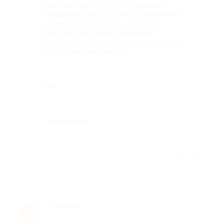
Хороший удобный зал ожидания,
поменяли быстро, колеса уложили в
новые пакеты (бонус), провели
диагностику, дали советы что
необходимо сделать по машине (свои
услуги не навязывали)
Недостатки
Нет
Комментарий
Рекомендую
Отзыв полезен?
Евгений
★
★
★
★
★
Е
9 лет назад