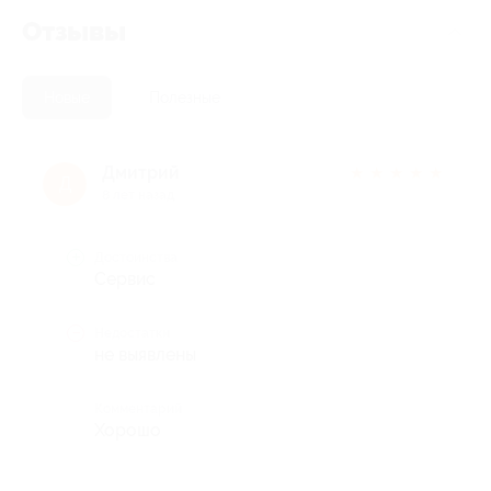
Отзывы
Новые
Полезные
Дмитрий
★
★
★
★
★
Д
8 лет назад
Достоинства
Сервис
Недостатки
не выявлены
Комментарий
Хорошо