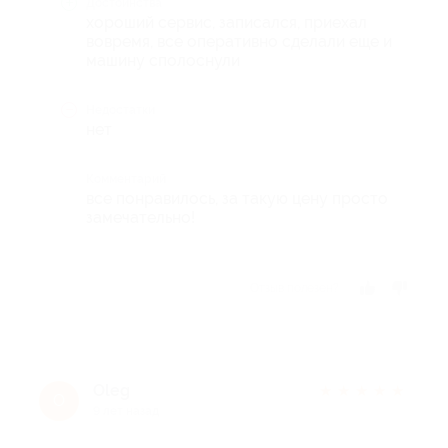
Достоинства
хороший сервис, записался, приехал
вовремя, все оперативно сделали еще и
машину сполоснули
Недостатки
нет
Комментарий
все понравилось, за такую цену просто
замечательно!
Отзыв полезен?
Oleg
★
★
★
★
★
O
9 лет назад