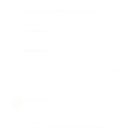
Достоинства
Быстро, качественно, недорого.
Недостатки
Не заметил.
Комментарий
Рекомендую.
Отзыв полезен?
Сергей П.
★
★
★
★
★
С
9 лет назад
Достоинства
Профессиональный подход. Вежливый