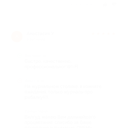
Отзыв полезен?
Анастасия У.
★
★
★
★
★
А
9 лет назад
Достоинства
Быстро, качественно,
профессионально! WI-FI
Недостатки
На журнальном столике, в комнате
ожидания, только журналы про
рыбалку((((
Комментарий
Вилгуд, желаю Вам дальнейшего
процветания, спасибо за Ваше
отношение и внимание, ОЧЕНЬ