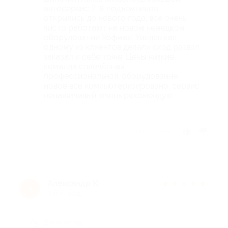
автосервис 7-8 подъемников,
открылись до нового года, все очень
чисто работают на новом немецком
оборудовании Хофман. Увидев как
одному из клиентов делали сход развал
заказал и себе тоже. Цены низкие,
команда сплочённая
профессиональная, оборудование
новое все компьютеризировано, сервис
ненавязчивый. очень рекомендую.
Отзыв полезен?
Александр К.
★
★
★
★
★
А
9 лет назад
Достоинства