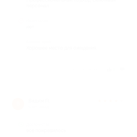
персонал.
Недостатки
нет
Комментарий
Хорошее место для ожидания.
Отзыв полезен?
1
Вадим П.
★
★
★
★
★
В
9 лет назад
Достоинства
все понравилось