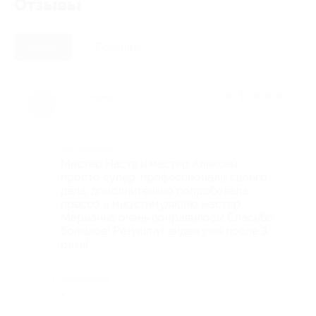
Отзывы
Новые
Полезные
★
★
★
★
★
8 лет назад
Достоинства
Мастер Настя и мастер Алексей
просто супер, профессионалы своего
дела, дополнительно попробовала
прессо и миостимуляцию мастер
Марианна очень понравилось! Спасибо
большое! Результат виден уже после 3
раза!
Недостатки
-