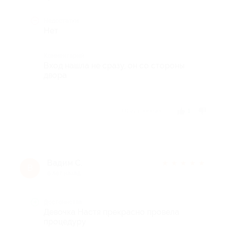
Недостатки
Нет
Комментарий
Вход нашла не сразу, он со стороны
двора
Отзыв полезен?
1
Вадим С.
★
★
★
★
★
В
8 лет назад
Достоинства
Девочка Настя прекрасно провела
процедуру