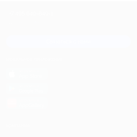
+7 495 649-649-1
Для звонка из Москвы
и регионов России
Связаться с нами
МОБИЛЬНОЕ ПРИЛОЖЕНИЕ
загрузить в
App Store
загрузить в
Google Play
загрузить в
AppGallery
КОМПАНИЯ