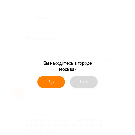
Недостатки
Не нашла
Комментарий
Рекомендую
Отзыв полезен?
1
Вы находитесь в городе
Москва
?
Да
Нет
Светлана Б.
★
★
★
★
★
С
8 лет назад
Достоинства
Доброжелательная атмосфера и
внимательная девушка. Все очень
понравилось