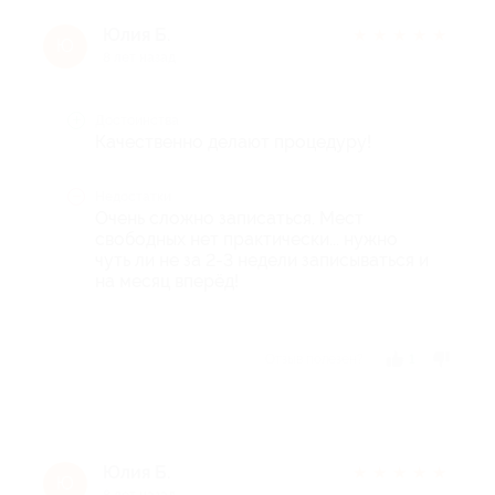
Юлия Б.
★
★
★
★
★
Ю
8 лет назад
Достоинства
Качественно делают процедуру!
Недостатки
Очень сложно записаться. Мест
свободных нет практически... нужно
чуть ли не за 2-3 недели записываться и
на месяц вперёд!
Отзыв полезен?
1
Юлия Б.
★
★
★
★
★
Ю
8 лет назад