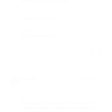
Комфортная обстановка.
Недостатки
Недостатков нет.
Комментарий
Все понравилось.
Отзыв полезен?
Елена
★
★
★
★
★
Е
9 лет назад
Достоинства
Приобрела 5 сеансов УЗ кавитации и
прессотерапии. Позвонила в салон. Там