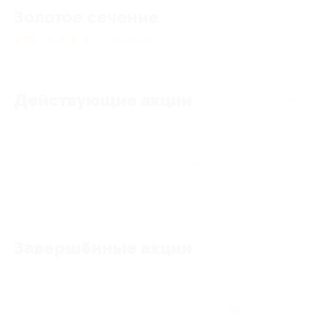
Золотое сечение
4.78
★
★
★
★
★
81
отзыв
Действующие акции
Акции отсутствуют
Завершённые акции