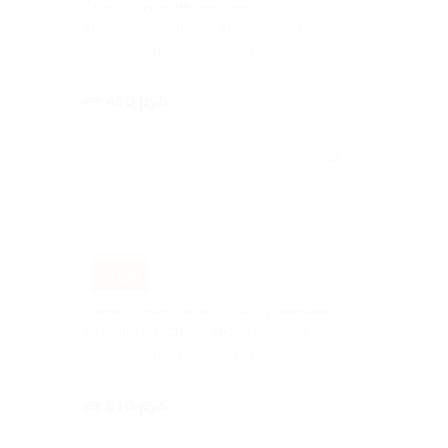
Прессотерапия, массаж стоп,
криомассаж лица и криофен для волос
г. Калининград, Московский пр-
т, д. 40
Куплено 6
от 450 руб.
–70%
3 или 5 сеансов массажа травяными
мешочками, стоун- и oil-массажа
г. Калининград, Московский пр-
т, д. 40
Куплено 31
от 810 руб.