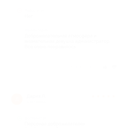
Недостатки
Нет
Комментарий
Доброжелательная атмосфера и
внимательная девушка администратор.
Все очень понравилось
Отзыв полезен?
Дария Л.
★
★
★
★
★
Д
9 лет назад
Достоинства
Персонал доброжелателен.