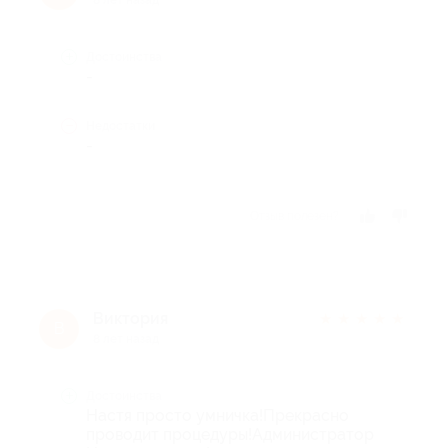
Достоинства
-
Недостатки
-
Отзыв полезен?
Виктория
★
★
★
★
★
В
8 лет назад
Достоинства
Настя просто умничка!Прекрасно
проводит процедуры!Администратор