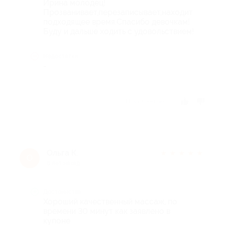
Ирина молодец!
Прозванивает,перезаписывает,находит
подходящее время.Спасибо девочкам!
Буду и дальше ходить с удовольствием!
Недостатки
-
Отзыв полезен?
Ольга К.
★
★
★
★
★
О
8 лет назад
Достоинства
Хороший качественный массаж, по
времени 30 минут как заявлено в
купоне