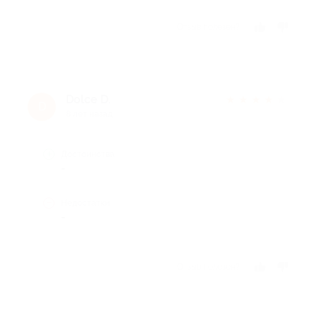
Отзыв полезен?
Dolce D.
★
★
★
★
★
D
8 лет назад
Достоинства
-
Недостатки
-
Отзыв полезен?