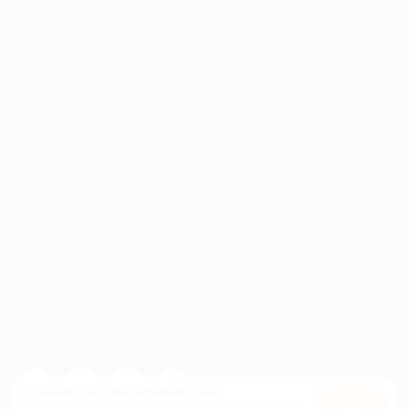
ИНФОРМАЦИЯ
ПАРТНЕРАМ
© 2010-2026 BIGLION
Обработка персональных данных
Пользовательское соглашение
Публичная оферта
Гарантия, поддержка
24 часа и возврат средств
Перейти на полную версию сайта
Используем куки, чтобы сайт работал лучше.
Оставаясь с нами, вы соглашаетесь на использование
файлов
Оk