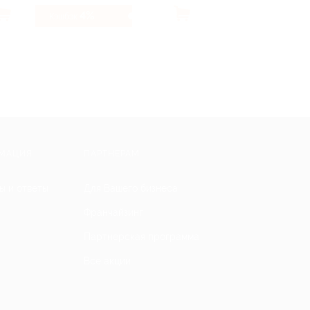
4%
3.45%
Кэшбэк
Кэшбэк
МАЦИЯ
ПАРТНЕРАМ
ы и ответы
Для Вашего бизнеса
Франчайзинг
Партнерская программа
Все акции