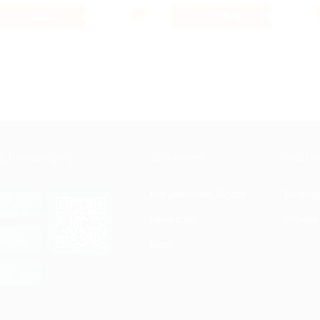
4.8%
49.84%
Кэшбэк
Кэшбэк
Е ПРИЛОЖЕНИЕ
КОМПАНИЯ
ИНФОР
Как работает Biglion
Вопрос
ть в
Store
Вакансии
Отзывы
ть в
le Play
Блог
ть в
allery