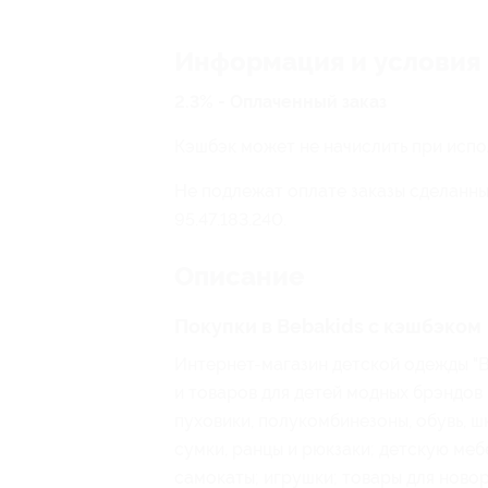
Информация и условия
2.3% - Оплаченный заказ
Кэшбэк может не начислить при испо
Не подлежат оплате заказы сделанные
95.47.183.240.
Описание
Покупки в Bebakids с кэшбэком
Интернет-магазин детской одежды "
и товаров для детей модных брэндов
пуховики, полукомбинезоны, обувь, ш
сумки, ранцы и рюкзаки; детскую мебе
самокаты; игрушки; товары для ново