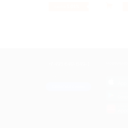
1.01%
Кэшбэк
+7 495 649-649-1
МОБИЛЬНО
Для звонка из Москвы
и регионов России
загрузи
App 
Связаться с нами
загрузи
Goog
загрузи
AppG