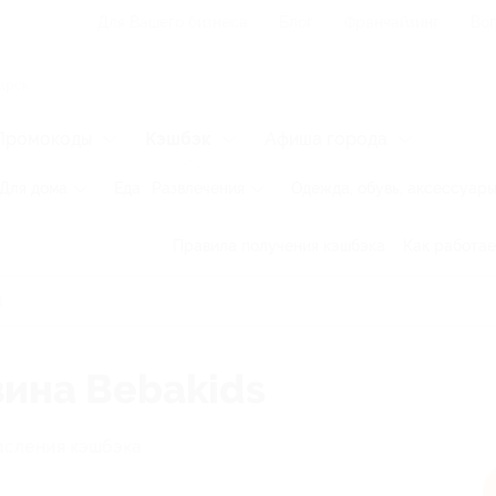
Для Вашего бизнеса
Блог
Франчайзинг
Воп
Промокоды
Кэшбэк
Афиша города
Для дома
Еда
Развлечения
Одежда, обувь, аксессуар
Правила получения кэшбэка
Как работае
зина Bebakids
исления кэшбэка