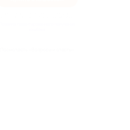
Просто перейдите по кнопке и совершайте
окупки, кэшбэк будет начислен автоматически
Правила гарантированного получения
кэшбэка
Посмотреть «Вопросы и ответы»