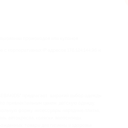
п
льзовании промокодов или купонов.
 с корпоративных IP адресов 176.124.144.96 и
BEBAKIDS" предлагает широкий выбор одежды
 по привлектельным ценам: детскую одежду,
кольную форму, аксессуары, нарядные платья,
ль, автокресла, коляски, велосипеды,
рожденных; товары для гигиены и здоровья