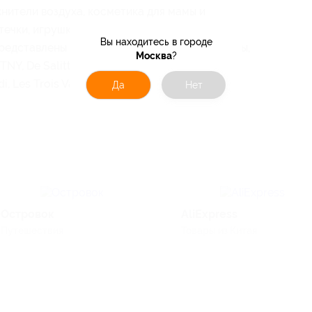
нители воздуха, косметика для мамы и
птечки, игрушки, товары для безопасности
Вы находитесь в городе
представлены такие известные мировые брэнды,
Москва
?
 TNY, De Salitto To Be Too, Gaialuna, Skandia,
, Les Trois Vallees, Byblos.
Да
Нет
Островок
AliExpress
Путешествия
Товары из Китая