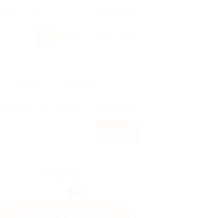
росы и ответы
+7 495 649-649-1
Вход
/
Регистрация
ы
Услуги
Авто
Ещё
т кэшбэк?
По чеку
Мой кэшбэк
Найти
2.3%
Кэшбэк
Купить с кэшбэком