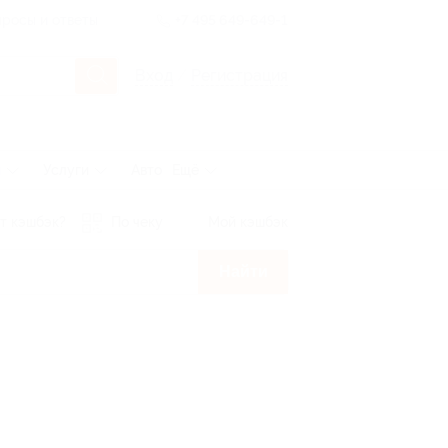
росы и ответы
+7 495 649-649-1
Вход
/
Регистрация
ы
Услуги
Авто
Ещё
т кэшбэк?
По чеку
Мой кэшбэк
Найти