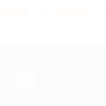
5.12%
1.01%
Кэшбэк
Кэшбэк
Е ПРИЛОЖЕНИЕ
КОМПАНИЯ
ИНФОР
Как работает Biglion
Вопрос
ть в
Store
Вакансии
Отзывы
ть в
le Play
Блог
ть в
allery