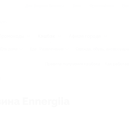
Для Вашего бизнеса
Блог
Франчайзинг
Воп
Промокоды
Кэшбэк
Афиша города
Для дома
Еда
Развлечения
Одежда, обувь, аксессуар
Правила получения кэшбэка
Как работае
ина Ennergiia