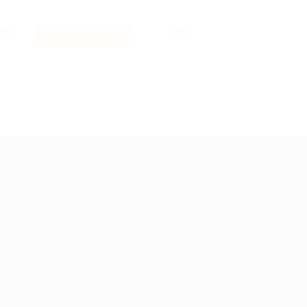
7.68%
47 ₽
Кэшбэк
Кэшбэк
МАЦИЯ
ПАРТНЕРАМ
ы и ответы
Для Вашего бизнеса
Франчайзинг
Партнерская программа
Все акции