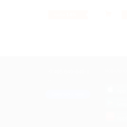
1.6%
Кэшбэк
+7 495 649-649-1
МОБИЛЬНО
Для звонка из Москвы
и регионов России
загрузи
App 
Связаться с нами
загрузи
Goog
загрузи
AppG