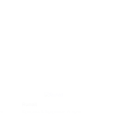
Runail
РБК Pro
ги
Красота & Здоровье, Услуги
Услуги