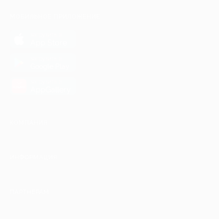
МОБИЛЬНОЕ ПРИЛОЖЕНИЕ
загрузить в
App Store
загрузить в
Google Play
загрузить в
AppGallery
КОМПАНИЯ
ИНФОРМАЦИЯ
ПАРТНЕРАМ