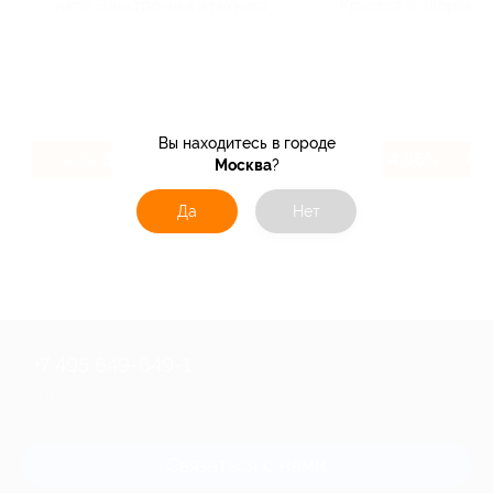
Авто, Электроника и техника
Красота & Здоровье
Вы находитесь в городе
3.83%
4.66%
Кэшбэк
Кэшбэк
Москва
?
Да
Нет
+7 495 649-649-1
Для звонка из Москвы
и регионов России
Связаться с нами