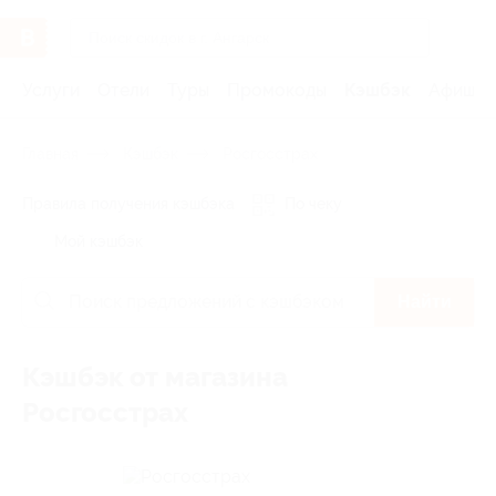
Услуги
Отели
Туры
Промокоды
Кэшбэк
Афиша 
Главная
Кэшбэк
Росгосстрах
Правила получения кэшбэка
По чеку
Мой кэшбэк
Найти
Кэшбэк от магазина
Росгосстрах