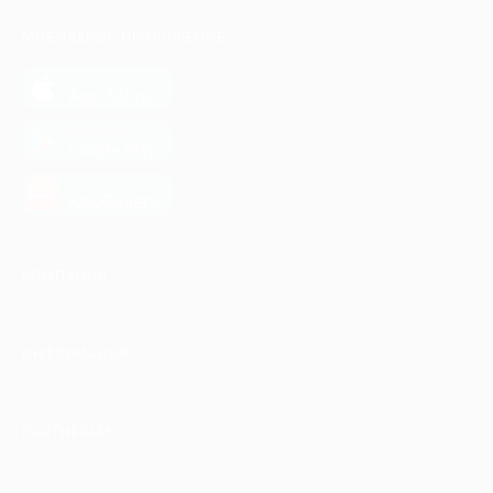
МОБИЛЬНОЕ ПРИЛОЖЕНИЕ
загрузить в
App Store
загрузить в
Google Play
загрузить в
AppGallery
КОМПАНИЯ
ИНФОРМАЦИЯ
ПАРТНЕРАМ