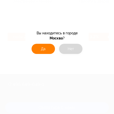
Электроника и техника
Красота & Здоровье
Вы находитесь в городе
2.4%
3.2%
Кэшбэк
Кэшбэк
Москва
?
Да
Нет
+7 495 649-649-1
Для звонка из Москвы
и регионов России
Связаться с нами