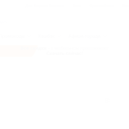
Для Вашего бизнеса
Блог
Франчайзинг
Воп
Промокоды
Кэшбэк
Афиша города
Все скидки
- в мобильном приложении!
Скачать сейчас!