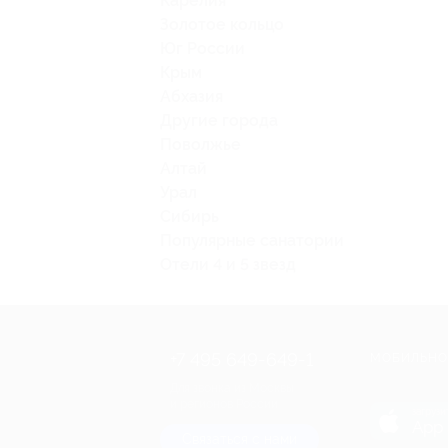
Карелия
Золотое кольцо
Юг России
Крым
Абхазия
Другие города
Поволжье
Алтай
Урал
Сибирь
Популярные санатории
Отели 4 и 5 звезд
+7 495 649-649-1
МОБИЛЬНО
Для звонка из Москвы
и регионов России
загрузи
App 
Связаться с нами