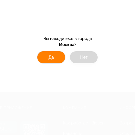
Вы находитесь в городе
Москва
?
Да
Нет
Е ПРИЛОЖЕНИЕ
КОМПАНИЯ
ИНФОР
Как работает Biglion
Вопрос
ть в
Store
Вакансии
Отзывы