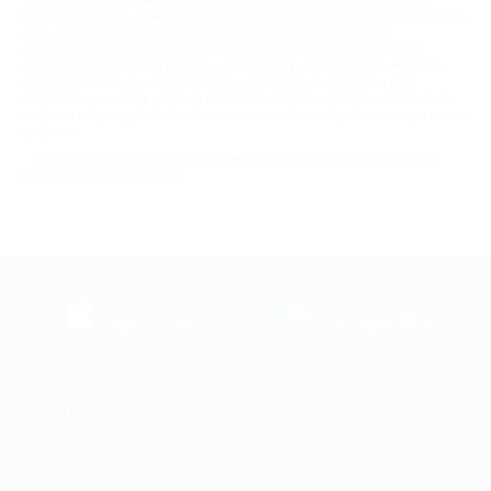
такие всемирно известные сети отелей, как Hilton, Radisson SAS,
Marriott и другие, доверяют сон своих постояльцев нашей компании. В
2011, 2013 и 2015 году по результатам общенационального
российского голосования Askona удостоена самой уважаемой
народной российской награды «Марка №1» в категории «матрасы
для здорового сна», а в 2013 году и в категории «подушки для
здорового сна». Эта награда свидетельствует о доверии миллионов
россиян к бренду Askona, что является гарантией успешного развития
фабрики.
Еще несколько хороших акций:
матрасы от компании Mr sleep
и
интернет-магазин Sleepy
загрузить в
загрузить в
App Store
Google Play
+7 495 649-649-1
Для звонка из Москвы
и регионов России