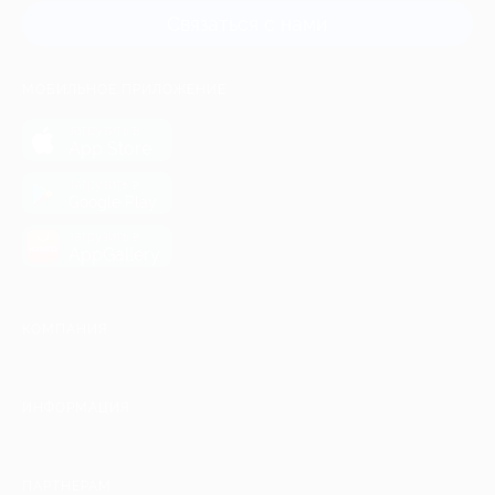
Связаться с нами
МОБИЛЬНОЕ ПРИЛОЖЕНИЕ
загрузить в
App Store
загрузить в
Google Play
загрузить в
AppGallery
КОМПАНИЯ
ИНФОРМАЦИЯ
ПАРТНЕРАМ