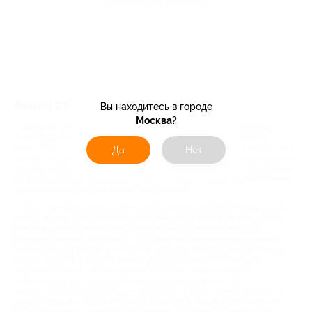
Акция до 13.09.2026
Акции от компании Askona
Вы находитесь в городе
Москва
?
Фабрика товаров для здорового сна Askona - лидер индустрии
товаров для сна России, крупнейшая фабрика по производству
анатомических матрасов в Восточной Европе. Мы создали компанию
Да
Нет
Askona для того, чтобы принести знание об исключительной важности
сна для здоровой и полноценной жизни каждого человека. Все товары
и услуги, которые предлагает наша компания, призваны значительно
улучшить качество сна наших покупателей.
Askona входит в состав шведского концерна Hilding Anders Group -
лидирующего производителя кроватей и матрасов в Европе и Азии.
Концерн Hilding Anders присутствует на 27 Европейских и 13
азиатских рынках. «Аскона» - это гарантия полноценного отдыха:
каждый третий россиянин спит на матрасе Askona. Одна из причин
этого – строгий контроль качества продукции в собственной
лаборатории сна - единственной в России испытательной
лаборатории для мягкой мебели, сертифицированной ISO
тестирующей по европейским стандартам. Более чем за 25-летний
опыт работы мы заслужили высокую репутацию на мировом рынке: