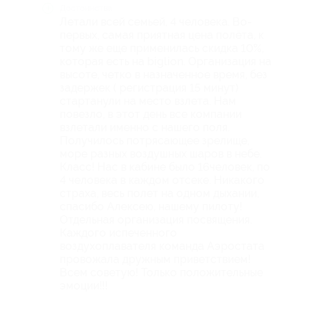
Достоинства
Летали всей семьей, 4 человека. Во-
первых, самая приятная цена полёта, к
тому же еще применилась скидка 10%,
которая есть на biglion. Организация на
высоте, четко в назначенное время, без
задержек ( регистрация 15 минут)
стартанули на место взлета. Нам
повезло, в этот день все компании
взлетали именно с нашего поля.
Получилось потрясающее зрелище,
море разных воздушных шаров в небе.
Класс! Нас в кабине было 16человек, по
4 человека в каждом отсеке. Никакого
страха, весь полет на одном дыхании,
спасибо Алексею, нашему пилоту!
Отдельная организация посвящения.
Каждого испеченного
воздухоплавателя команда Аэростата
провожала дружным приветствием!
Всем советую! Только положительные
эмоции!!!