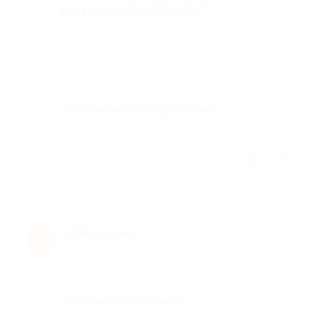
дела, ты сделал этот день)
Недостатки
-
Комментарий
Это был потрясающий полет!
Отзыв полезен?
1
shalgunovao
★
★
★
★
★
s
2 года назад
Достоинства
Это было прекрасно =)