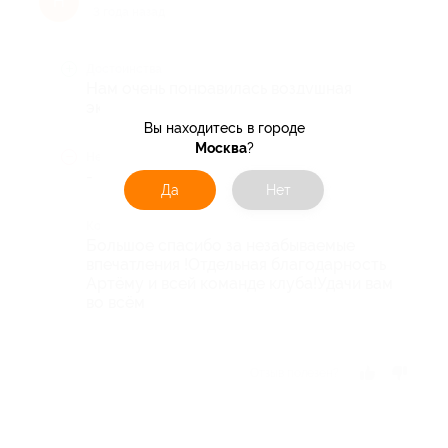
Н
3 года назад
Достоинства
Нам очень понравилась воздушная
экскурсия.
Вы находитесь в городе
Москва
?
Недостатки
-
Да
Нет
Комментарий
Большое спасибо за незабываемые
впечатления !Отдельная благодарность
Артёму и всей команде клуба!Удачи вам
во всём
Отзыв полезен?