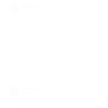
Максим К.
★
★
★
★
★
М
3 года назад
Достоинства
-
Недостатки
-
Отзыв полезен?
Диана Ш.
★
★
★
★
★
Д
4 года назад
Достоинства