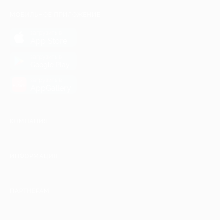
МОБИЛЬНОЕ ПРИЛОЖЕНИЕ
загрузить в
App Store
загрузить в
Google Play
загрузить в
AppGallery
КОМПАНИЯ
ИНФОРМАЦИЯ
ПАРТНЕРАМ