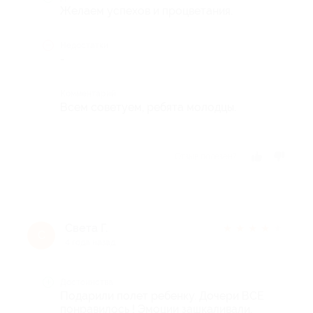
Желаем успехов и процветания.
Недостатки
-
Комментарий
Всем советуем, ребята молодцы.
Отзыв полезен?
Света Г.
★
★
★
★
★
С
4 года назад
Достоинства
Подарили полет ребенку. Дочери ВСЕ
понравилось ! Эмоции зашкаливали.