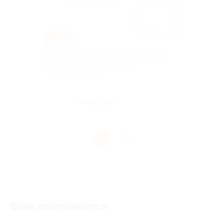
–54%
Незабываемый полет: путешествие на
воздушном шаре за 3496 руб.!
г. Ярославль, 54 км
Дмитровского ш, д. 54
Куплено 18
3 496 руб.
7 600 руб.
1
Вам понравится