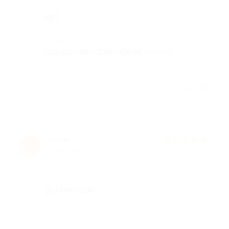
Недостатки
Нет
Комментарий
Всё здорово! Спасибо за полет!!!
Отзыв полезен?
Anna
★
★
★
★
★
A
2 года назад
Достоинства
Организация
Недостатки
-