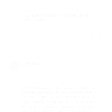
Комментарий
Наш превосходный пилот Лешечка
(никак иначе)
Отзыв полезен?
Алина П.
★
★
★
★
★
А
2 года назад
Достоинства
Организация от и до просто на высшем
уровне! Программа на 5+ К сожалению,
не запомнила имени парня, который
управлял Пломбиром, но хочу выразить
ему отдельную благодарность! Очень
веселый и настоящий профи своего