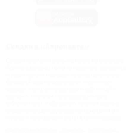
загрузить в
AppGallery
Скидки в «Аэронавте»
Сегодня любителям экстрима есть из чего выбирать.
Прыжки с веревкой, полет на параплане, веревочные
городки, картинг. Набирают популярность полеты.
Воздушный шар, мотодельтаплан, гирокоптер,
аэрошют – хочется почувствовать себя птицей и
воспарить к облакам. Некоторые оригиналы
выбирают полет, чтобы сделать любимой девушке
предложение. Шансы услышать отказ стремятся к
нулю, да и такой день останется в памяти навсегда.
Клуб воздухоплавания «Аэронавт» готов помочь