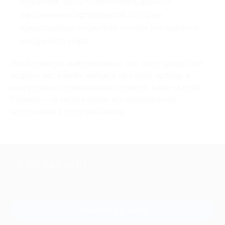
подарком. Здесь позаботились даже об
оформлении сертификатов, которые
представлены открыткой, пазлом или макетом
воздушного шара.
Необходимую информацию о тех, кому предстоит
поднять вас в небо, найдете на сайте: победы в
конкурсах и соревнованиях говорят сами за себя.
Главное – не забыть захватить приподнятое
настроение и попутный ветер.
+7 495 649-649-1
Для звонка из Москвы
и регионов России
Связаться с нами