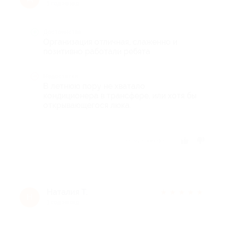
1 год назад
Достоинства
Организация отличная, слаженно и
позитивно работали ребята
Недостатки
В летнюю пору не хватало
кондиционера в трансфере, или хотя бы
открывающегося люка.
Отзыв полезен?
Наталия Т.
★
★
★
★
★
Н
1 год назад