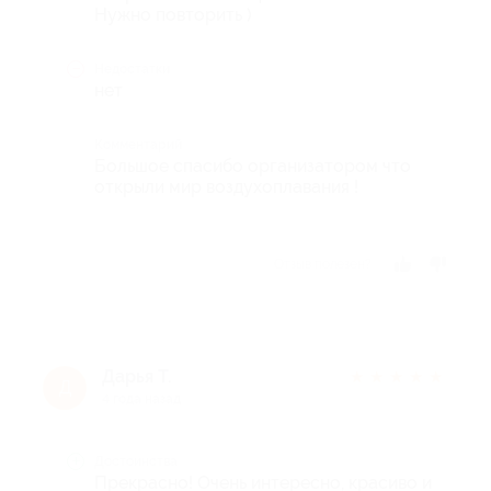
Нужно повторить )
Недостатки
нет
Комментарий
Большое спасибо организатором что
открыли мир воздухоплавания !
Отзыв полезен?
Дарья Т.
★
★
★
★
★
Д
4 года назад
Достоинства
Прекрасно! Очень интересно, красиво и