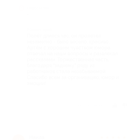
Недостатки
-
Комментарий
Полёт длился час, он пролетел
незаметно - было весело, красиво.
Артём с хорошим чувством юмора
отвечал на наши вопросы и развлекал
рассказами. Торжественная часть,
благодаря "заднему" ряду из
работников стала незабываемой.
Спасибо всем за организацию, юмор и
эмоции!
Отзыв полезен?
Наила
★
★
★
★
★