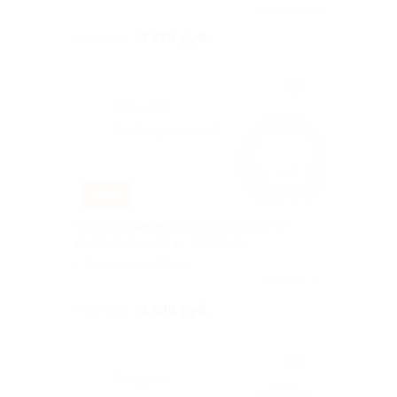
Дмитровского ш, д. 54
Куплено 233
3 496 руб.
7 600 руб.
–54%
Путешествие на воздушном шаре от
клуба Аэронавт за 3496 руб.
г. Ярославль, 54 км
Дмитровского ш, д. 54
Куплено 36
3 496 руб.
7 600 руб.