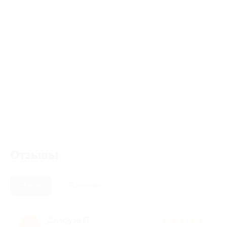
Отзывы
Новые
Полезные
Дилфуза П.
★
★
★
★
★
Д